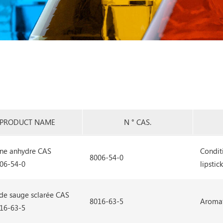
PRODUCT NAME
N ° CAS.
ine anhydre CAS
Conditi
8006-54-0
06-54-0
lipsti
 de sauge sclarée CAS
8016-63-5
Aroma
16-63-5