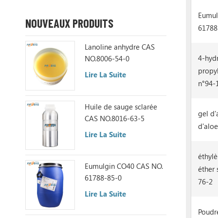
Eumul
NOUVEAUX PRODUITS
61788
Lanoline anhydre CAS
4-hyd
NO.8006-54-0
propy
Lire La Suite
n°94-
Huile de sauge sclarée
gel d'
CAS NO.8016-63-5
d'aloe
Lire La Suite
éthyl
Eumulgin CO40 CAS NO.
éther 
61788-85-0
76-2
Lire La Suite
Poudr