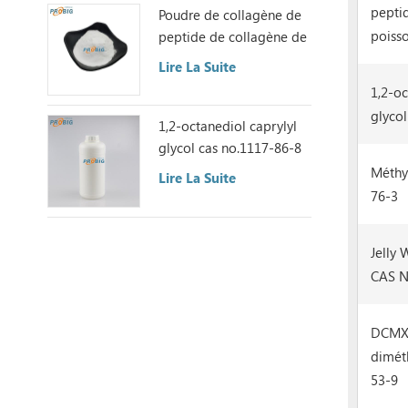
pepti
Poudre de collagène de
poiss
peptide de collagène de
poisson
Lire La Suite
1,2-oc
glycol
1,2-octanediol caprylyl
glycol cas no.1117-86-8
Méthy
Lire La Suite
76-3
Jelly 
CAS N
DCMX 
dimét
53-9