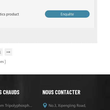
ics product
Enquête
1
es
S CHAUDS
NOUS CONTACTER
Sodium Tripolyphosphate
No.3, Xipengling Road,