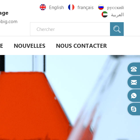
English
français
русский
age
العربية
big.com
E
NOUVELLES
NOUS CONTACTER