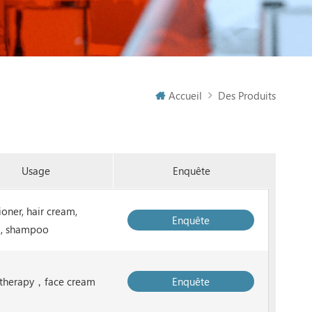
Accueil
Des Produits
Usage
Enquête
oner, hair cream,
Enquête
ck, shampoo
therapy，face cream
Enquête