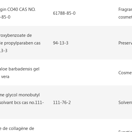
gin CO40 CAS NO.
Fragra
61788-85-0
-85-0
cosmeti
roxybenzoate de
le propylparaben cas
94-13-3
Preserv
13-3
aloe barbadensis gel
Cosmet
 vera
ène glycol monobutyl
solvant bcs cas no.111-
111-76-2
Solven
e de collagène de