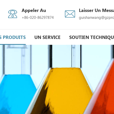
Appeler Au
Laisser Un Mess
+86-020-86297874
guishanwang@gzpro
S PRODUITS
UN SERVICE
SOUTIEN TECHNIQU
res premières pharmaceutiques