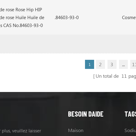
 de rose Rose Hip HIP
de rose Huile Huile de
.84603-93-0
Cosmet
es CAS No.84603-93-0
2
3
...
1
1
Un total de
11
pag
BESOIN DAIDE
TAG
Maison
plus, veuillez laisser