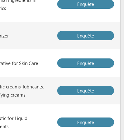
nal ingredients in
Enquête
ics
rizer
Enquête
ative for Skin Care
Enquête
ic creams, lubricants,
Enquête
fying creams
tic for Liquid
Enquête
ents