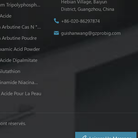
Hebian Village, Baiyun
Sodium Tripolyphosphate Les Usages
District, Guangzhou, China
 Acide
+86-020-86297874
Alpha Arbutine Cas N ° 84380-01-8
guishanwang@gzprobig.com
 Arbutine Poudre
examic Acid Powder
 Acide Dipalmitate
lutathion
Nicotinamide Niacinamide
 Acide Pour La Peau
ont réservés.