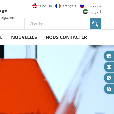
English
français
русский
age
العربية
big.com
E
NOUVELLES
NOUS CONTACTER