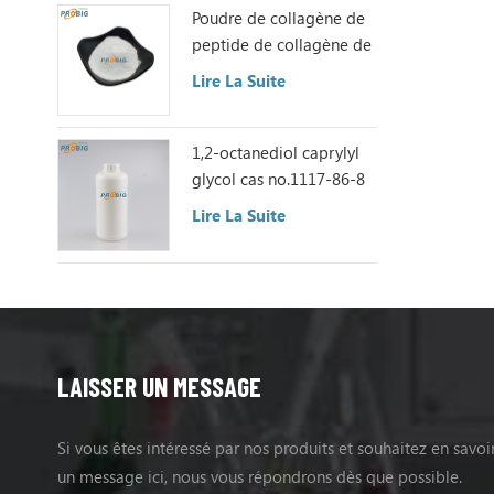
Poudre de collagène de
peptide de collagène de
poisson
Lire La Suite
1,2-octanediol caprylyl
glycol cas no.1117-86-8
Lire La Suite
LAISSER UN MESSAGE
Si vous êtes intéressé par nos produits et souhaitez en savoir 
un message ici, nous vous répondrons dès que possible.