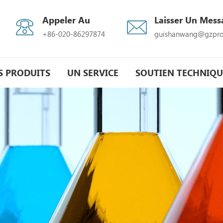
Appeler Au
Laisser Un Mess
+86-020-86297874
guishanwang@gzpro
S PRODUITS
UN SERVICE
SOUTIEN TECHNIQU
res premières pharmaceutiques