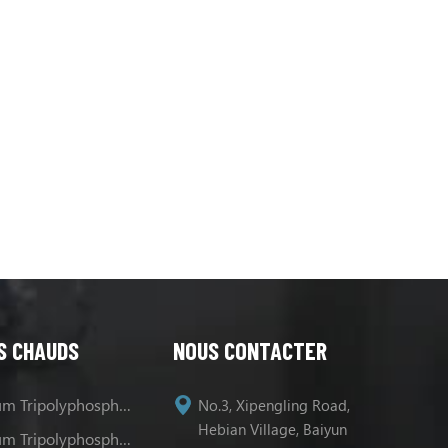
S CHAUDS
NOUS CONTACTER
Sodium Tripolyphosphate
No.3, Xipengling Road,
Hebian Village, Baiyun
Sodium Tripolyphosphate Les Usages