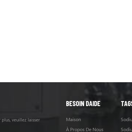
BESOIN DAIDE
TAG
Maison
plus, veuillez laisser
À Propos De Nous