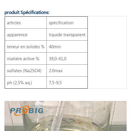
produit Spécifications:
articles
spécification
apparence
liquide transparent
teneur en solides %
40min
matière active %
39,0-41,0
sulfates (Na2SO4)
2.0max
ph (2,5% aq.)
7,5-9,5