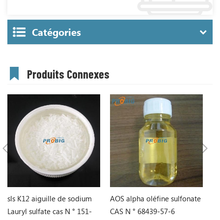
Catégories
Produits Connexes
sls K12 aiguille de sodium
AOS alpha oléfine sulfonate
so
Lauryl sulfate cas N ° 151-
CAS N ° 68439-57-6
sl