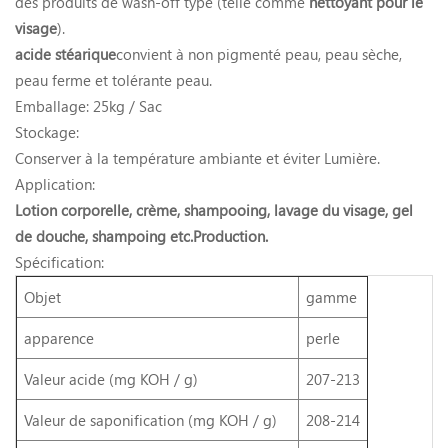
des produits de wash-off type (telle comme
nettoyant pour le
visage
).
acide stéarique
convient à non pigmenté peau, peau sèche,
peau ferme et tolérante peau.
Emballage: 25kg / Sac
Stockage:
Conserver à la température ambiante et éviter Lumière.
Application:
Lotion corporelle, crème, shampooing, lavage du visage, gel
de douche, shampoing etc.Production.
Spécification:
Objet
gamme
apparence
perle
Valeur acide (mg KOH / g)
207-213
Valeur de saponification (mg KOH / g)
208-214