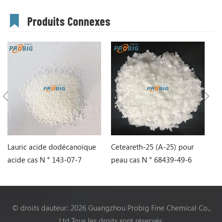
Produits Connexes
Lauric acide dodécanoïque
Ceteareth-25 (A-25) pour
gl
acide cas N ° 143-07-7
peau cas N ° 68439-49-6
st
© droits dauteur: 2026 Guangzhou Probig Fine Chemical Co.,
Ltd Tous les droits sont réservés.