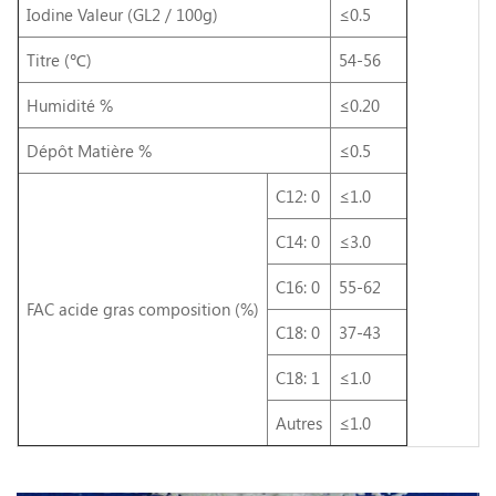
Iodine Valeur (GL2 / 100g)
≤0.5
Titre (℃)
54-56
Humidité %
≤0.20
Dépôt Matière %
≤0.5
C12: 0
≤1.0
C14: 0
≤3.0
C16: 0
55-62
FAC acide gras composition (%)
C18: 0
37-43
C18: 1
≤1.0
Autres
≤1.0